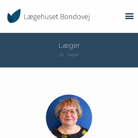
Læger
Læger